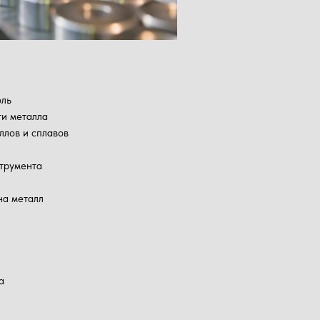
оль
и металла
ллов и сплавов
трумента
на металл
а