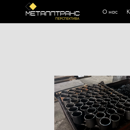
О нас
К