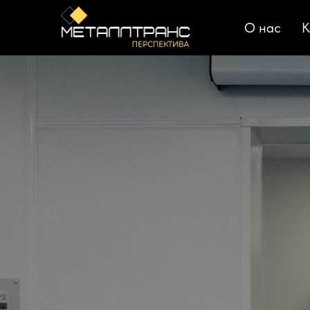
О нас
К