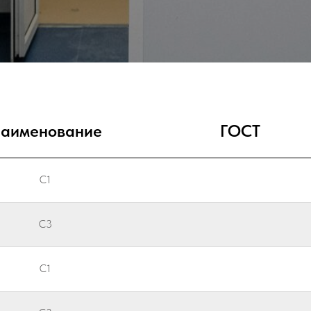
аименование
ГОСТ
С1
С3
С1